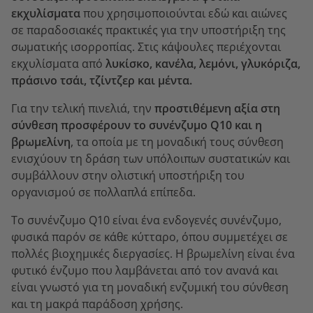
εκχυλίσματα
που χρησιμοποιούνται εδώ και αιώνες
σε παραδοσιακές πρακτικές για την υποστήριξη της
σωματικής ισορροπίας. Στις κάψουλες περιέχονται
εκχυλίσματα από
λυκίσκο, κανέλα, λεμόνι, γλυκόριζα,
πράσινο τσάι, τζίντζερ και μέντα.
Για την τελική πινελιά, την
προστιθέμενη αξία στη
σύνθεση προσφέρουν το συνένζυμο Q10 και η
βρωμελίνη
, τα οποία με τη μοναδική τους σύνθεση
ενισχύουν τη δράση των υπόλοιπων συστατικών και
συμβάλλουν στην ολιστική υποστήριξη του
οργανισμού σε πολλαπλά επίπεδα.
Το συνένζυμο Q10 είναι ένα ενδογενές συνένζυμο,
φυσικά παρόν σε κάθε κύτταρο, όπου συμμετέχει σε
πολλές βιοχημικές διεργασίες. Η βρωμελίνη είναι ένα
φυτικό ένζυμο που λαμβάνεται από τον ανανά και
είναι γνωστό για τη μοναδική ενζυμική του σύνθεση
και τη μακρά παράδοση χρήσης.