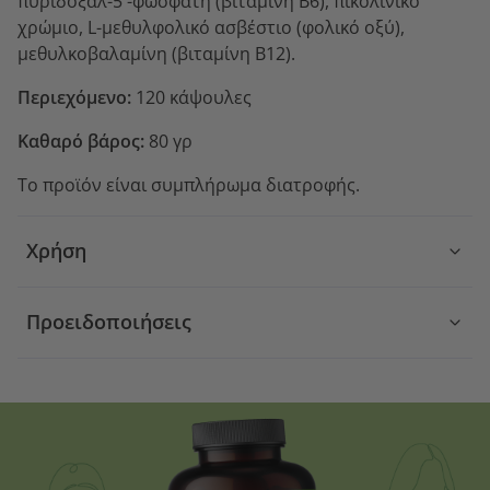
πυριδοξαλ-5'-φωσφάτη (βιταμίνη B6), πικολινικό
χρώμιο, L-μεθυλφολικό ασβέστιο (φολικό οξύ),
μεθυλκοβαλαμίνη (βιταμίνη B12).
Περιεχόμενο:
120 κάψουλες
Καθαρό βάρος:
80 γρ
Το προϊόν είναι συμπλήρωμα διατροφής.
Χρήση
Προειδοποιήσεις