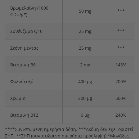
Βρωμελαΐνη (1000
50 mg
***
GDU/g*)
Συνένζυμο Q10
25 mg
***
Σκόνη μέντας
25 mg
***
Βιταμίνη B6
2 mg
143%
Φολικό οξύ
400 μg
200%
Χρώμιο
200 μg
500%
Βιταμίνη B12
6 μg
240%
****Συνιστώμενη ημερήσια δόση. ***Ακόμη δεν έχει οριστεί
ΣΗΠ. **
ΣΗΠ (συνιστώμενη ημερήσια πρόσληψη)
*Μονάδες