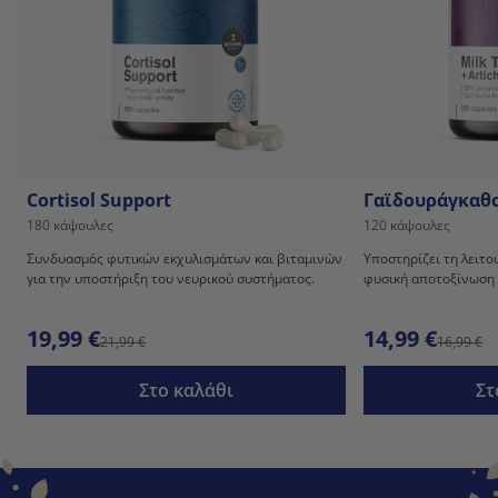
Cortisol Support
Γαϊδουράγκαθο
180 κάψουλες
120 κάψουλες
Συνδυασμός φυτικών εκχυλισμάτων και βιταμινών
Υποστηρίζει τη λειτο
για την υποστήριξη του νευρικού συστήματος.
φυσική αποτοξίνωση 
19,99 €
14,99 €
21,99 €
16,99 €
Στο καλάθι
Στ