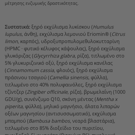
μέτρησης ενζυμικής δραστικότητας.
Συστατικά:
ξηρό εκχύλισμα λυκίσκου (
Humulus
lupulus
, άνθη), εκχύλισμα λεμονιού Eriomin® (
Citrus
limon
, καρπός),
υδροξυπροπυλομεθυλοκυτταρίνη
(HPMC
·
φυτικό κέλυφος κάψουλας)
, ξηρό εκχύλισμα
γλυκόριζας (
Glycyrrhiza glabra
, ρίζα), τιτλωμένο στο
5% γλυκυριζινικό οξύ, ξηρό εκχύλισμα κανέλας
(
Cinnamomum cassia
, φλοιός), ξηρό εκχύλισμα
πράσινου τσαγιού (
Camellia sinensis
, φύλλα),
τιτλωμένο στο 40% πολυφαινόλες, ξηρό εκχύλισμα
τζίντζερ (
Zingiber officinale
, ρίζα), βρωμελαΐνη (1000
GDU/g), συνένζυμο Q10, σκόνη
μέντας
(
Mentha x
piperita
, φύλλα), μηλικό μαγνήσιο, άλατα λιπαρών
οξέων μαγνησίου (αντισυσσωματικό), εκχύλισμα
μπαμπού (
Bambusa bambos
, νεαρά βλαστάρια),
τιτλωμένο στο 85% διοξείδιο του πυριτίου,