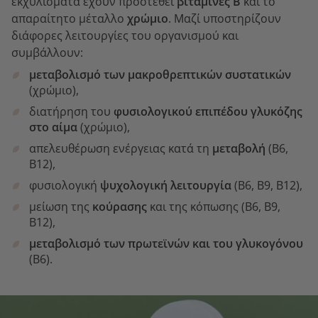
εκχυλίσματα έχουν προστεθεί
βιταμίνες Β
και το
απαραίτητο μέταλλο
χρώμιο
. Μαζί υποστηρίζουν
διάφορες λειτουργίες του οργανισμού και
συμβάλλουν:
μεταβολισμό των μακροθρεπτικών συστατικών
(χρώμιο),
διατήρηση του
φυσιολογικού επιπέδου γλυκόζης
στο αίμα
(χρώμιο),
απελευθέρωση ενέργειας κατά τη
μεταβολή
(Β6,
Β12),
φυσιολογική
ψυχολογική λειτουργία
(Β6, Β9, Β12),
μείωση της
κούρασης
και της κόπωσης (Β6, Β9,
Β12),
μεταβολισμό των πρωτεϊνών και του γλυκογόνου
(Β6).