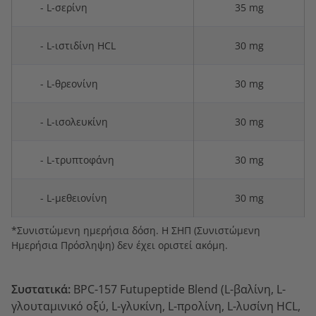
- L-σερίνη
35 mg
- L-ιστιδίνη HCL
30 mg
- L-θρεονίνη
30 mg
- L-ισολευκίνη
30 mg
- L-τρυπτοφάνη
30 mg
- L-μεθειονίνη
30 mg
*Συνιστώμενη ημερήσια δόση. Η ΣΗΠ (Συνιστώμενη
Ημερήσια Πρόσληψη) δεν έχει οριστεί ακόμη.
Συστατικά:
BPC-157 Futupeptide Blend (L-βαλίνη, L-
γλουταμινικό οξύ, L-γλυκίνη, L-προλίνη, L-λυσίνη HCL,