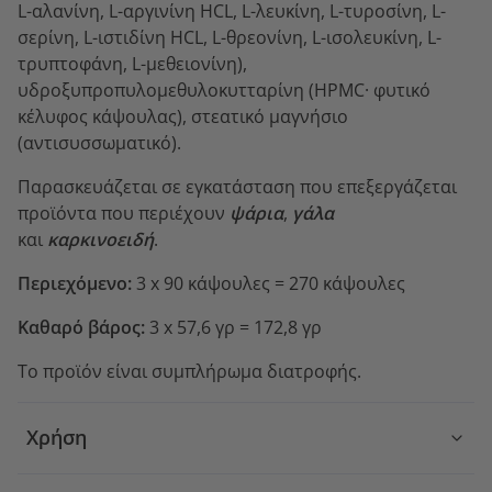
L-αλανίνη, L-αργινίνη HCL, L-λευκίνη, L-τυροσίνη, L-
σερίνη, L-ιστιδίνη HCL, L-θρεονίνη, L-ισολευκίνη, L-
τρυπτοφάνη, L-μεθειονίνη),
υδροξυπροπυλομεθυλοκυτταρίνη (HPMC· φυτικό
κέλυφος κάψουλας), στεατικό μαγνήσιο
(αντισυσσωματικό).
Παρασκευάζεται σε εγκατάσταση που επεξεργάζεται
προϊόντα που περιέχουν
ψάρια
,
γάλα
και
καρκινοειδή
.
Περιεχόμενο:
3 x 90 κάψουλες = 270 κάψουλες
Καθαρό βάρος:
3 x 57,6 γρ = 172,8 γρ
Το προϊόν είναι συμπλήρωμα διατροφής.
Χρήση