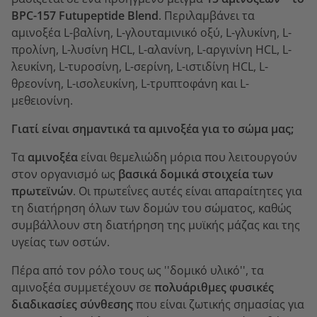
BPC-157 Futupeptide Blend
. Περιλαμβάνει τα
αμινοξέα L-βαλίνη, L-γλουταμινικό οξύ, L-γλυκίνη, L-
προλίνη, L-λυσίνη HCL, L-αλανίνη, L-αργινίνη HCL, L-
λευκίνη, L-τυροσίνη, L-σερίνη, L-ιστιδίνη HCL, L-
θρεονίνη, L-ισολευκίνη, L-τρυπτοφάνη και L-
μεθειονίνη.
Γιατί είναι σημαντικά τα αμινοξέα για το σώμα μας;
Τα
αμινοξέα
είναι θεμελιώδη μόρια που λειτουργούν
στον οργανισμό ως
βασικά δομικά στοιχεία των
πρωτεϊνών
. Οι πρωτεΐνες αυτές είναι απαραίτητες για
τη διατήρηση όλων των δομών του σώματος, καθώς
συμβάλλουν στη διατήρηση της μυϊκής μάζας και της
υγείας των οστών.
Πέρα από τον ρόλο τους ως ''δομικό υλικό'', τα
αμινοξέα συμμετέχουν σε
πολυάριθμες φυσικές
διαδικασίες σύνθεσης
που είναι ζωτικής σημασίας για