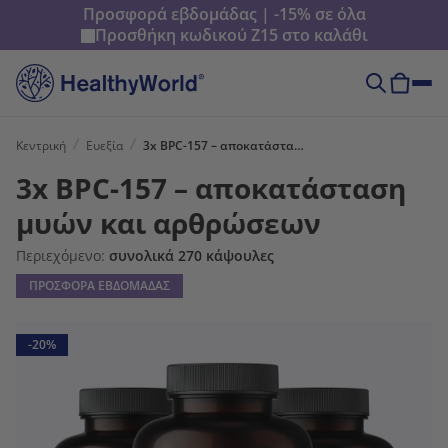
Προσφορά εβδομάδας | -15% σε όλα
Προσθήκη κωδικού
Z15
στο καλάθι
Κεντρική
Ευεξία
3x BPC-157 – αποκατάσταση μυών και αρθρώσεων
3x BPC-157 – αποκατάσταση
μυών και αρθρώσεων
Περιεχόμενο:
συνολικά 270 κάψουλες
ΠΡΟΣΦΟΡΑ ΕΒΔΟΜΑΔΑΣ
-20%