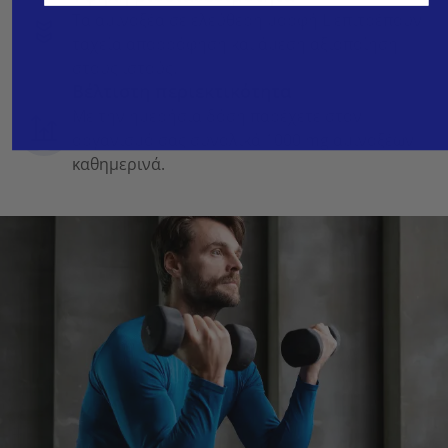
Τα αμινοξέα σε ελεύθερη μορφή L επιτρέπουν
ταχεία απορρόφηση και άμεση αξιοποίηση
στους ιστούς.
Βέλτιστη περιεκτικότητα
Με την ημερήσια δόση παρέχετε στον
οργανισμό σας συνολικά 1000 mg αμινοξέων
καθημερινά.