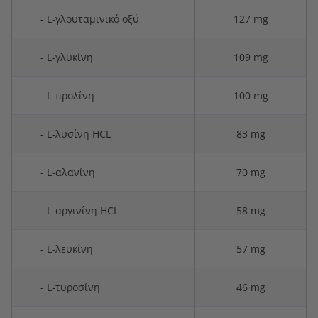
- L-γλουταμινικό οξύ
127 mg
- L-γλυκίνη
109 mg
- L-προλίνη
100 mg
- L-λυσίνη HCL
83 mg
- L-αλανίνη
70 mg
- L-αργινίνη HCL
58 mg
- L-λευκίνη
57 mg
- L-τυροσίνη
46 mg