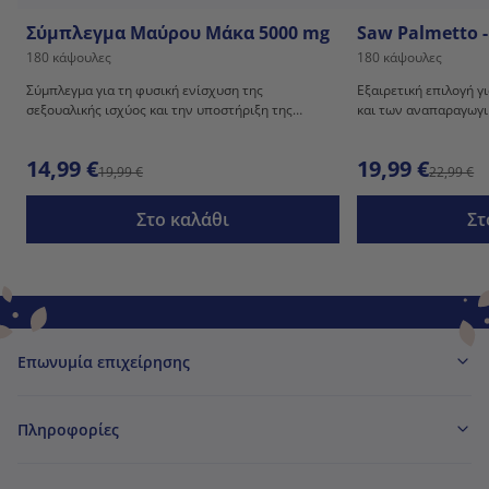
Σύμπλεγμα Μαύρου Μάκα 5000 mg
Saw Palmetto 
180 κάψουλες
180 κάψουλες
Σύμπλεγμα για τη φυσική ενίσχυση της
Εξαιρετική επιλογή γ
σεξουαλικής ισχύος και την υποστήριξη της
και των αναπαραγωγι
σεξουαλικότητας.
14,99 €
19,99 €
19,99 €
22,99 €
Στο καλάθι
Στ
Επωνυμία επιχείρησης
Πληροφορίες