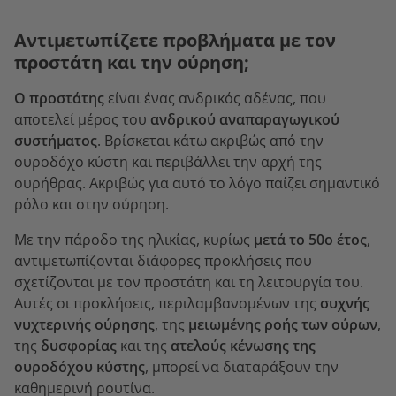
Αντιμετωπίζετε προβλήματα με τον
προστάτη και την ούρηση;
Ο προστάτης
είναι ένας ανδρικός αδένας, που
αποτελεί μέρος του
ανδρικού αναπαραγωγικού
συστήματος
. Βρίσκεται κάτω ακριβώς από την
ουροδόχο κύστη και περιβάλλει την αρχή της
ουρήθρας. Ακριβώς για αυτό το λόγο παίζει σημαντικό
ρόλο και στην ούρηση.
Με την πάροδο της ηλικίας, κυρίως
μετά το 50ο έτος
,
αντιμετωπίζονται διάφορες προκλήσεις που
σχετίζονται με τον προστάτη και τη λειτουργία του.
Αυτές οι προκλήσεις, περιλαμβανομένων της
συχνής
νυχτερινής ούρησης
, της
μειωμένης ροής των ούρων
,
της
δυσφορίας
και της
ατελούς κένωσης της
ουροδόχου κύστης
, μπορεί να διαταράξουν την
καθημερινή ρουτίνα.