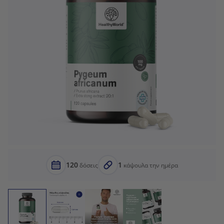
120
1
δόσεις
κάψουλα την ημέρα