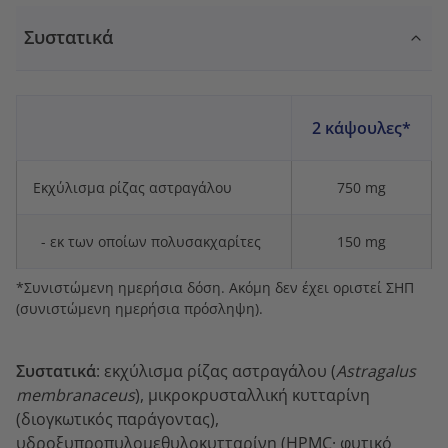
Συστατικά
2 κάψουλες*
Εκχύλισμα ρίζας αστραγάλου
750 mg
- εκ των οποίων πολυσακχαρίτες
150 mg
*Συνιστώμενη ημερήσια δόση. Ακόμη δεν έχει οριστεί ΣΗΠ
(συνιστώμενη ημερήσια πρόσληψη).
Συστατικά
: εκχύλισμα ρίζας αστραγάλου (
Astragalus
membranaceus
), μικροκρυσταλλική κυτταρίνη
(διογκωτικός παράγοντας),
υδροξυπροπυλομεθυλοκυτταρίνη (HPMC· φυτικό