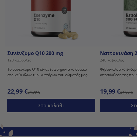
Συνένζυμο Q10 200 mg
Ναττοκινάση 2
120 κάψουλες
240 κάψουλες
Το συνένζυμο Q10 είναι ένα σημαντικό δομικό
Φιβρινολυτικό ένζυμ
στοιχείο όλων των κυττάρων του σώματός μας.
αποσύνθεση της πρωτ
22,99 €
19,99 €
24,99 €
24,99 €
Στο καλάθι
Στ