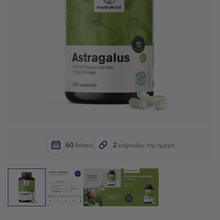
60
2
δόσεις
κάψουλες την ημέρα