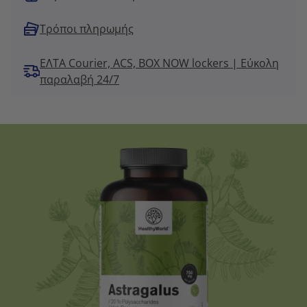
Τρόποι πληρωμής
ΕΛΤΑ Courier, ACS, BOX NOW lockers | Εύκολη
παραλαβή 24/7