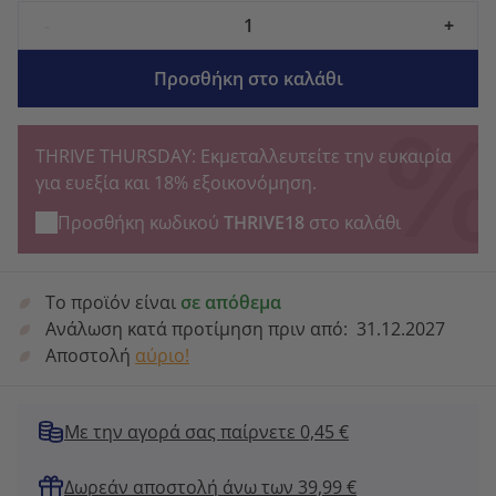
-
+
Προσθήκη στο καλάθι
THRIVE THURSDAY: Εκμεταλλευτείτε την ευκαιρία
για ευεξία και 18% εξοικονόμηση.
Προσθήκη κωδικού
THRIVE18
στο καλάθι
Το προϊόν είναι
σε απόθεμα
Ανάλωση κατά προτίμηση πριν από:
31.12.2027
Αποστολή
αύριο!
Με την αγορά σας παίρνετε 0,45 €
Δωρεάν αποστολή άνω των 39,99 €