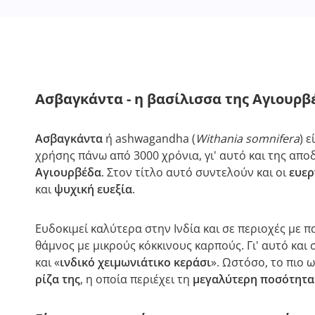
Ασβαγκάντα - η βασίλισσα της Αγιουρβ
Ασβαγκάντα
ή ashwagandha (
Withania somnifera
) ε
χρήσης πάνω από 3000 χρόνια, γι' αυτό και της απο
Αγιουρβέδα
. Στον τίτλο αυτό συντελούν και οι
ευεργ
και
ψυχική ευεξία
.
Ευδοκιμεί καλύτερα στην Ινδία και σε περιοχές με π
θάμνος με μικρούς κόκκινους καρπούς. Γι' αυτό και 
και «
ινδικό χειμωνιάτικο κεράσι
». Ωστόσο, το πιο 
ρίζα της
, η οποία περιέχει τη
μεγαλύτερη ποσότητα