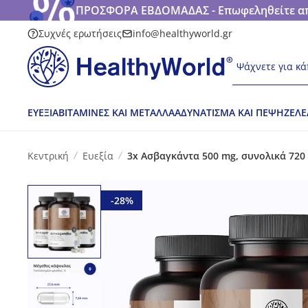
ΠΡΟΣΦΟΡΑ ΕΒΔΟΜΑΔΑΣ - Επωφεληθείτε από
Συχνές ερωτήσεις
info@healthyworld.gr
Ψάχνετε για κά
ΕΥΕΞΊΑ
ΒΙΤΑΜΊΝΕΣ ΚΑΙ ΜΈΤΑΛΛΑ
ΑΔΥΝΆΤΙΣΜΑ ΚΑΙ ΠΈΨΗ
ΖΕΛΕ
Κεντρική
Ευεξία
3x Ασβαγκάντα 500 mg, συνολικά 720
-28%