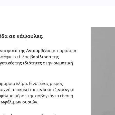
έδα σε κάψουλες.
ίναι
φυτό της Αγιουρβέδα
με παράδοση
δόθηκε ο τίτλος
βασίλισσα της
ετικές της ιδιότητες
στην
σωματική
αρόμοιο κλίμα. Είναι ένας μικρός
συχνά αποκαλείται «
ινδικό τζινσένγκ
»
ωφέλιμο μέρος της ασβαγκάντα είναι η
 ωφέλιμων ουσιών
.