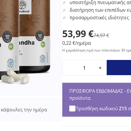
υποστήριξη πνευματικής 
διατήρηση των επιπέδων ε
προσαρμοστικές ιδιότητες
53,99 €
74,97 €
0,22 €/ημέρα
Η χαμηλότερη τιμή των τελευταίων 30 ημ
-
+
ΠΡΟΣΦΟΡΑ ΕΒΔΟΜΑΔΑΣ - Επω
προϊόντα.
Προσθήκη κωδικού
Z15
σ
κάψουλες την ημέρα