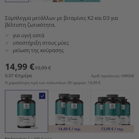
Σύμπλεγμα μετάλλων με βιταμίνες K2 και D3 για
βέλτιστη ζωτικότητα.
για υγιή οστά
υποστήριξη στους μύες
μείωση της κούρασης
14,99 €
19,99 €
0,07 €/ημέρα
Αριθ. προϊόντος: HW008
Η χαμηλότερη τιμή των τελευταίων 30 ημερών: 14,99 €
14,49 € / τεμ.
13,99 € / τεμ.
Επιλεγμένα:
1
x 400 δισκία