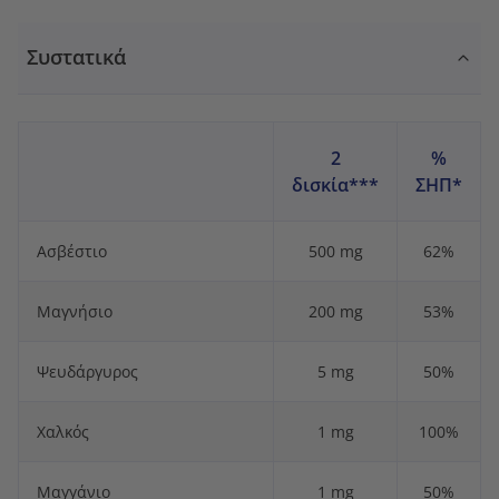
Συστατικά
2
%
δισκία***
ΣΗΠ*
Ασβέστιο
500 mg
62%
Μαγνήσιο
200 mg
53%
Ψευδάργυρος
5 mg
50%
Χαλκός
1 mg
100%
Μαγγάνιο
1 mg
50%