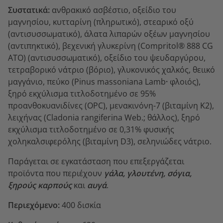
Συστατικά:
ανθρακικό ασβέστιο, οξείδιο του
µαγνησίου, κυτταρίνη (πληρωτικό), στεαρικό οξύ
(αντισυσσωματικό), άλατα λιπαρών οξέων μαγνησίου
(αντιπηκτικό), βεχενική γλυκερίνη (Compritol® 888 CG
ATO) (αντισυσσωματικό), οξείδιο του ψευδαργύρου,
τετραβορικό νάτριο (βόριο), γλυκονικός χαλκός, θειικό
μαγγάνιο, πεύκο (Pinus massoniana Lamb
·
φλοιός),
ξηρό εκχύλισμα τιτλοδοτημένο σε 95%
προανθοκυανιδίνες (OPC), μενακινόνη-7 (βιταμίνη Κ2),
λειχήνας (Cladonia rangiferina Web.; θάλλος), ξηρό
εκχύλισμα τιτλοδοτημένο σε 0,31% φυσικής
χοληκαλσιφερόλης (βιταμίνη D3), σεληνιώδες νάτριo.
Παράγεται σε εγκατάσταση που επεξεργάζεται
προϊόντα που περιέχουν
γάλα, γλουτένη, σόγια,
ξηρούς καρπούς
και
αυγά
.
Περιεχόμενο:
400 δισκία