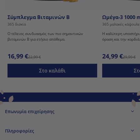
Σύμπλεγμα Βιταμινών Β
Ωμέγα-3 1000 m
365 δισκία
365 μαλακές κάψουλε
Ο τέλειος συνδυασμός των πιο σημαντικών
Η καλύτερη υποστήριξ
βιταμινών Β για ετήσιο απόθεμα.
όραση και την καρδιά
16,99 €
24,99 €
22,99 €
29,99 €
Στο καλάθι
Στ
Επωνυμία επιχείρησης
Πληροφορίες