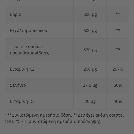
Βόριο
600 µg
**
Εκχύλισμα πεύκου
600 µg
**
- εκ των οποίων
570 µg
**
προανθοκυανίδινες
Βιταμίνη Κ2
200 µg
267%
Σελήνιο
27,5 µg
50%
Βιταμίνη D3
20 µg
40%
***Συνιστώμενη ημερήσια δόση. **Δεν έχει ακόμη οριστεί
ΣΗΠ. *ΣΗΠ (συνιστώμενη ημερήσια πρόσληψη).