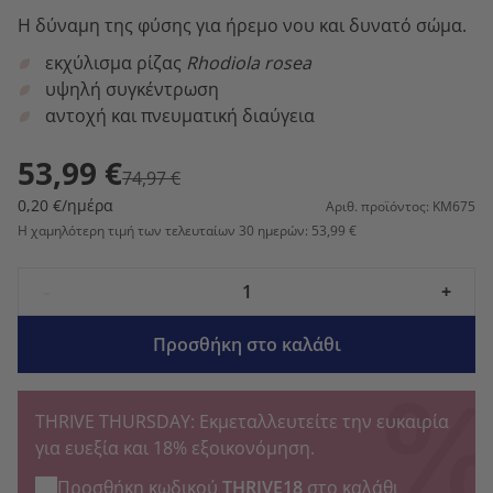
Η δύναμη της φύσης για ήρεμο νου και δυνατό σώμα.
εκχύλισμα ρίζας
Rhodiola rosea
υψηλή συγκέντρωση
αντοχή και πνευματική διαύγεια
53,99 €
74,97 €
0,20 €/ημέρα
Αριθ. προϊόντος: KM675
Η χαμηλότερη τιμή των τελευταίων 30 ημερών: 53,99 €
-
+
Προσθήκη στο καλάθι
THRIVE THURSDAY: Εκμεταλλευτείτε την ευκαιρία
για ευεξία και 18% εξοικονόμηση.
Προσθήκη κωδικού
THRIVE18
στο καλάθι