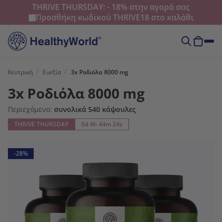
THRIVE THURSDAY: - 18% στην αγορά σας
Προσθήκη κωδικού
THRIVE18
στο καλάθι
Κεντρική
Ευεξία
3x Ροδιόλα 8000 mg
3x Ροδιόλα 8000 mg
Περιεχόμενο:
συνολικά 540 κάψουλες
THRIVE THURSDAY
0d 4h 44m 22s
-28%