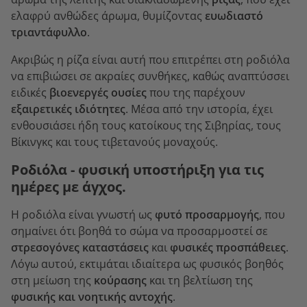
ελαφρύ ανθώδες άρωμα, θυμίζοντας
ευωδιαστό
τριαντάφυλλο
.
Ακριβώς η ρίζα είναι αυτή που επιτρέπει στη ροδιόλα
να επιβιώσει σε ακραίες συνθήκες, καθώς αναπτύσσει
ειδικές
βιοενεργές ουσίες
που της παρέχουν
εξαιρετικές ιδιότητες
. Μέσα από την ιστορία, έχει
ενθουσιάσει ήδη τους κατοίκους της Σιβηρίας, τους
Βίκινγκς και τους τιβετανούς μοναχούς.
Ροδιόλα - φυσική υποστήριξη για τις
ημέρες με άγχος.
Η ροδιόλα είναι γνωστή ως
φυτό προσαρμογής
, που
σημαίνει ότι βοηθά το σώμα να προσαρμοστεί σε
στρεσογόνες καταστάσεις
και
φυσικές προσπάθειες
.
Λόγω αυτού, εκτιμάται ιδιαίτερα ως φυσικός βοηθός
στη μείωση της
κούρασης
και τη βελτίωση της
φυσικής και νοητικής αντοχής
.