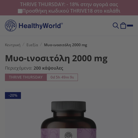
THRIVE THURSDAY: - 18% στην αγορά σας
Προσθήκη κωδικού
THRIVE18
στο καλάθι
Κεντρική
Ευεξία
Mυο-ινοσιτόλη 2000 mg
Mυο-ινοσιτόλη 2000 mg
Περιεχόμενο:
200 κάψουλες
THRIVE THURSDAY
0d 5h 49m 8s
-20%