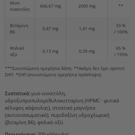
Μυο-
666,67 mg
2000 mg
**
Ινοσιτόλη
Βιταμίνη
33 %
0,47 mg
1,41 mg
Β6
/ 100%
Φολικό
65 %
0,13 mg
0,39 mg
οξύ
/ 195%
***Συνιστώμενη ημερήσια δόση. **Ακόμη δεν έχει οριστεί
ΣΗΠ. *ΣΗΠ (συνιστώμενη ημερήσια πρόσληψη).
Συστατικά:
μυο-ινοσιτόλη,
υδροξυπροπυλομεθυλοκυτταρίνη (HPMC
·
φυτικό
κέλυφος κάψουλας)
, στεατικό μαγνήσιο
(αντισυσσωματικό),
πυριδοξίνη υδροχλωρική
(βιταμίνη Β6), φολικό οξύ.
Περιεχόμενο:
200 κάψουλες