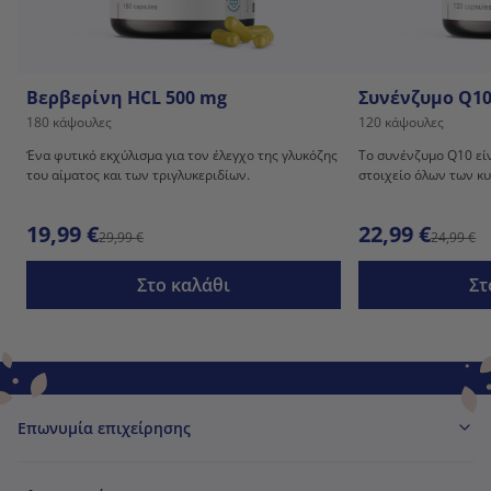
Βερβερίνη HCL 500 mg
Συνένζυμο Q10
180 κάψουλες
120 κάψουλες
Ένα φυτικό εκχύλισμα για τον έλεγχο της γλυκόζης
Το συνένζυμο Q10 εί
του αίματος και των τριγλυκεριδίων.
στοιχείο όλων των κ
19,99 €
22,99 €
29,99 €
24,99 €
Στο καλάθι
Στ
Επωνυμία επιχείρησης