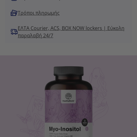
Τρόποι πληρωμής
ΕΛΤΑ Courier, ACS, BOX NOW lockers | Εύκολη
παραλαβή 24/7