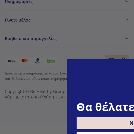
Πληροφορίες
Γίνετε μέλος
Βοήθεια και παραγγελίες
Δυνατότητα πληρωμής με κάρτα. Εγγυημένη προστασία των προσωπικών
σας δεδομένων μέσω κρυπτογράφησης SSL.
Copyright © Be Healthy Group d.o.o. 2012 - 2026
Χάρτης ιστότοπου
Χρήση των cookies
Ρυθμίσεις cookies
Θα θέλατε
Ν