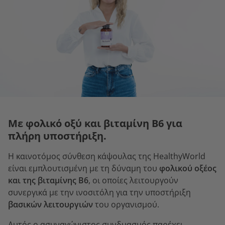
Με φολικό οξύ και βιταμίνη Β6 για
πλήρη υποστήριξη.
Η καινοτόμος σύνθεση κάψουλας της HealthyWorld
είναι εμπλουτισμένη με τη δύναμη του
φολικού οξέος
και της βιταμίνης Β6
, οι οποίες λειτουργούν
συνεργικά με την ινοσιτόλη για την υποστήριξη
βασικών λειτουργιών
του οργανισμού.
Αυτός ο ασυναγώνιστος συνδυασμός παρέχει