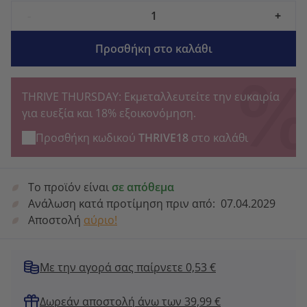
-
+
Προσθήκη στο καλάθι
THRIVE THURSDAY: Εκμεταλλευτείτε την ευκαιρία
για ευεξία και 18% εξοικονόμηση.
Προσθήκη κωδικού
THRIVE18
στο καλάθι
Το προϊόν είναι
σε απόθεμα
Ανάλωση κατά προτίμηση πριν από:
07.04.2029
Αποστολή
αύριο!
Με την αγορά σας παίρνετε 0,53 €
Δωρεάν αποστολή άνω των 39,99 €