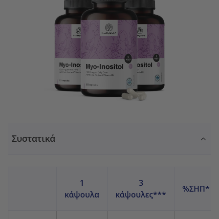
Συστατικά
1
3
%ΣΗΠ*
κάψουλα
κάψουλες***