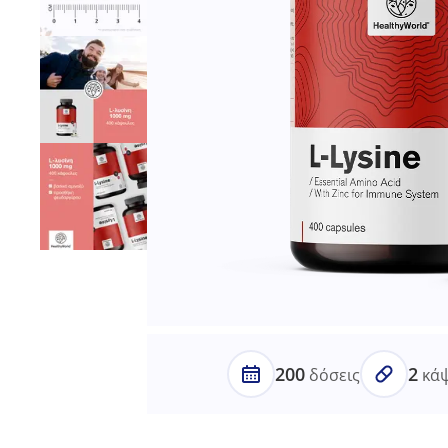
200
2
δόσεις
κάψ