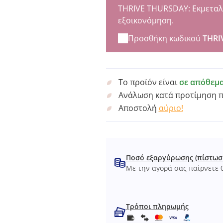
THRIVE THURSDAY: Εκμεταλλε
εξοικονόμηση.
Προσθήκη κωδικού
THRI
Το προϊόν είναι
σε απόθεμ
Ανάλωση κατά προτίμηση 
Αποστολή
αύριο!
Ποσό εξαργύρωσης (πίστωσ
Με την αγορά σας παίρνετε 0
Τρόποι πληρωμής