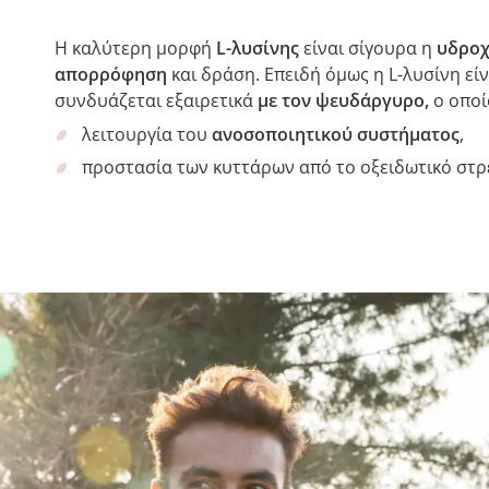
Η καλύτερη μορφή
L-λυσίνης
είναι σίγουρα η
υδρο
απορρόφηση
και δράση. Επειδή όμως η L-λυσίνη εί
συνδυάζεται εξαιρετικά
με τον ψευδάργυρο,
ο οποί
λειτουργία του
ανοσοποιητικού συστήματος
,
προστασία των κυττάρων από το οξειδωτικό στρε