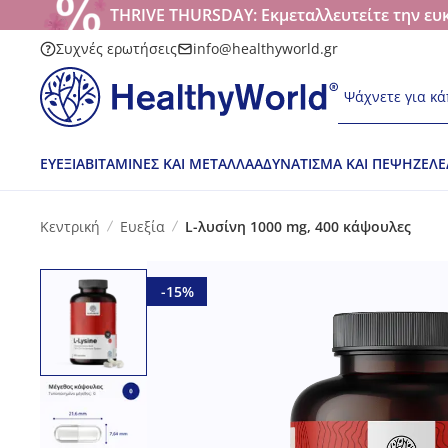
THRIVE THURSDAY: Εκμεταλλευτείτε την ευκ
Συχνές ερωτήσεις
info@healthyworld.gr
Ψάχνετε για κά
ΕΥΕΞΊΑ
ΒΙΤΑΜΊΝΕΣ ΚΑΙ ΜΈΤΑΛΛΑ
ΑΔΥΝΆΤΙΣΜΑ ΚΑΙ ΠΈΨΗ
ΖΕΛΕ
Κεντρική
Ευεξία
L-λυσίνη 1000 mg, 400 κάψουλες
-15%