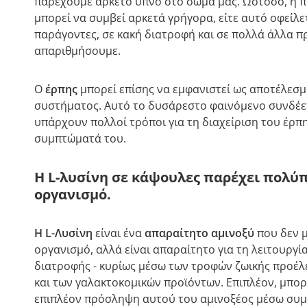
παρέχουμε αρκετό ύπνο στο σώμα μας. Ωστόσο, η 
μπορεί να συμβεί αρκετά γρήγορα, είτε αυτό οφείλε
παράγοντες, σε κακή διατροφή και σε πολλά άλλα 
απαριθμήσουμε.
Ο
έρπης
μπορεί επίσης να εμφανιστεί ως αποτέλεσ
συστήματος. Αυτό το δυσάρεστο φαινόμενο συνδέετ
υπάρχουν πολλοί τρόποι για τη διαχείριση του έρπ
συμπτώματά του.
Η L-λυσίνη σε κάψουλες παρέχει πολύ
οργανισμό.
Η L-Λυσίνη
είναι ένα
απαραίτητο αμινοξύ
που δεν μ
οργανισμό, αλλά είναι απαραίτητο για τη λειτουργί
διατροφής - κυρίως μέσω των τροφών ζωικής προέλ
και των γαλακτοκομικών προϊόντων. Επιπλέον, μπο
επιπλέον πρόσληψη αυτού του αμινοξέος μέσω σ