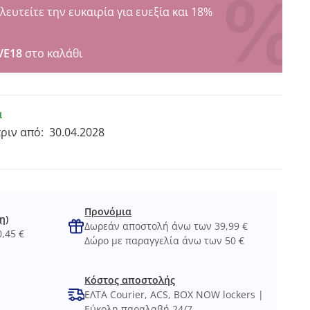
υτείτε την ευκαιρία για ευεξία και 18%
VE18
στο καλάθι
α
πριν από:
30.04.2028
Προνόμια
η)
Δωρεάν αποστολή άνω των 39,99 €
,45 €
Δώρο με παραγγελία άνω των 50 €
Κόστος αποστολής
ΕΛΤΑ Courier, ACS, BOX NOW lockers |
Εύκολη παραλαβή 24/7