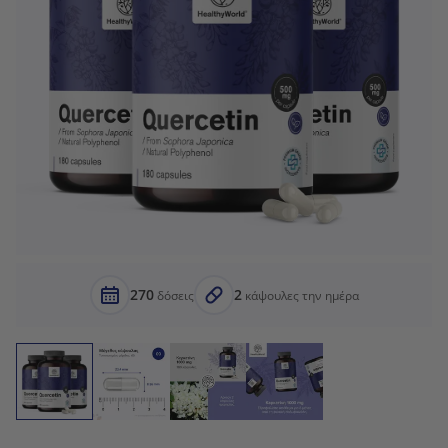
270
2
δόσεις
κάψουλες την ημέρα