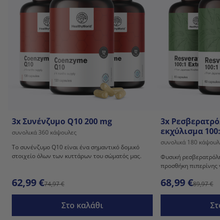
3x Συνένζυμο Q10 200 mg
3x Ρεσβερατρό
εκχύλισμα 100
συνολικά 360 κάψουλες
συνολικά 180 κάψουλ
Το συνένζυμο Q10 είναι ένα σημαντικό δομικό
στοιχείο όλων των κυττάρων του σώματός μας.
Φυσική ρεσβερατρόλη
προσθήκη πιπερίνης 
62,99 €
68,99 €
74,97 €
89,97 €
Στο καλάθι
Στ