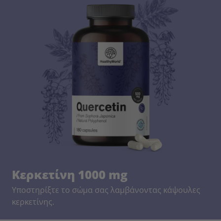
Κερκετίνη 1000 mg
Υποστηρίξτε το σώμα σας λαμβάνοντας κάψουλες
κερκετίνης.