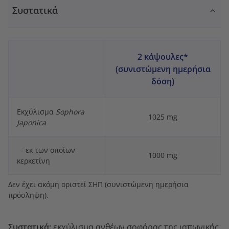
Συστατικά
2 κάψουλες*
(συνιστώμενη ημερήσια
δόση)
Εκχύλισμα
Sophora
1025 mg
Japonica
- εκ των οποίων
1000 mg
κερκετίνη
Δεν έχει ακόμη οριστεί ΣΗΠ (συνιστώμενη ημερήσια
πρόσληψη).
Συστατικά:
εκχύλισμα ανθέων σοφόρας της ιαπωνικής