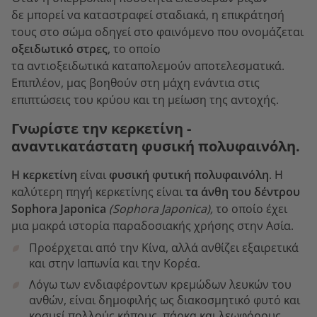
δε μπορεί να καταστραφεί σταδιακά, η επικράτησή
τους στο σώμα οδηγεί στο φαινόμενο που ονομάζεται
οξειδωτικό στρες
, το οποίο
τα αντιοξειδωτικά καταπολεμούν αποτελεσματικά.
Επιπλέον, μας βοηθούν στη μάχη ενάντια στις
επιπτώσεις του κρύου και τη μείωση της αντοχής.
Γνωρίστε την κερκετίνη -
αναντικατάστατη φυσική πολυφαινόλη.
Η κερκετίνη
είναι
φυσική
φυτική πολυφαινόλη
. Η
καλύτερη πηγή κερκετίνης είναι
τα άνθη του δέντρου
Sophora Japonica
(Sophora Japonica),
το οποίο έχει
μια μακρά ιστορία παραδοσιακής χρήσης στην Ασία.
Προέρχεται από την Κίνα, αλλά ανθίζει εξαιρετικά
και στην Ιαπωνία και την Κορέα.
Λόγω των ενδιαφέροντων κρεμώδων λευκών του
ανθών, είναι δημοφιλής ως διακοσμητικό φυτό και
κοσμεί πολλούς κήπους, πάρκα και λεωφόρους.