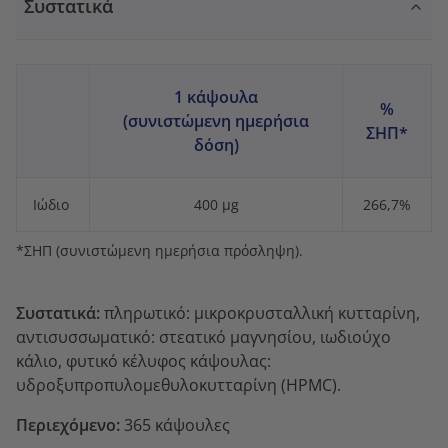
Συστατικά
1 κάψουλα
%
(συνιστώμενη ημερήσια
ΣΗΠ*
δόση)
Ιώδιο
400 µg
266,7%
*ΣΗΠ (συνιστώμενη ημερήσια πρόσληψη).
Συστατικά:
πληρωτικό: μικροκρυσταλλική κυτταρίνη,
αντισυσσωματικό: στεατικό μαγνησίου, ιωδιούχο
κάλιο, φυτικό κέλυφος κάψουλας:
υδροξυπροπυλομεθυλοκυτταρίνη (HPMC).
Περιεχόμενο:
365 κάψουλες