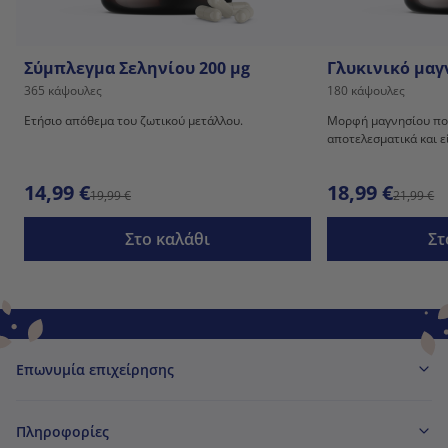
Σύμπλεγμα Σεληνίου 200 µg
Γλυκινικό μαγ
365 κάψουλες
180 κάψουλες
Ετήσιο απόθεμα του ζωτικού μετάλλου.
Μορφή μαγνησίου πο
αποτελεσματικά και ε
14,99 €
18,99 €
19,99 €
21,99 €
Στο καλάθι
Στ
Επωνυμία επιχείρησης
Πληροφορίες