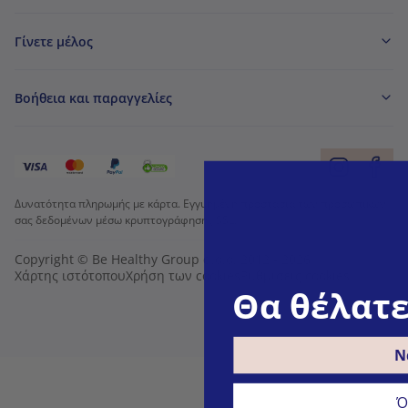
Γίνετε μέλος
Βοήθεια και παραγγελίες
Δυνατότητα πληρωμής με κάρτα. Εγγυημένη προστασία των προσωπικών
σας δεδομένων μέσω κρυπτογράφησης SSL.
Copyright © Be Healthy Group d.o.o. 2012 - 2026
Χάρτης ιστότοπου
Χρήση των cookies
Ρυθμίσεις cookies
Θα θέλατε
Ν
Ό