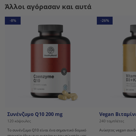
Άλλοι αγόρασαν και αυτά
-8%
-26%
Συνένζυμο Q10 200 mg
Vegan Βιταμίν
120 κάψουλες
240 ταμπλέτες
Το συνένζυμο Q10 είναι ένα σημαντικό δομικό
Ανίκητος vegan συνδυ
στοιχείο όλων των κυττάρων του σώματός μας.