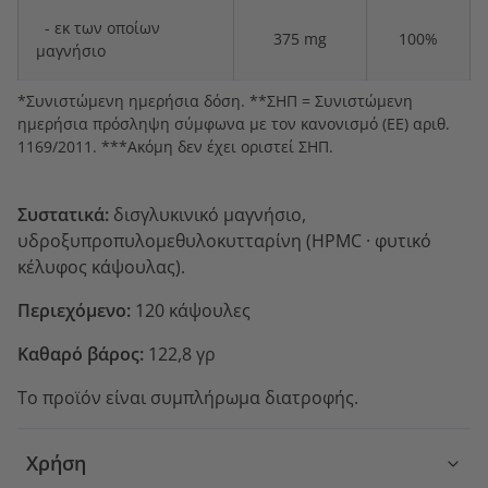
- εκ των οποίων
375 mg
100%
μαγνήσιο
*Συνιστώμενη ημερήσια δόση. **ΣΗΠ = Συνιστώμενη
ημερήσια πρόσληψη σύμφωνα με τον κανονισμό (ΕΕ) αριθ.
1169/2011. ***Ακόμη δεν έχει οριστεί ΣΗΠ.
Συστατικά:
δισγλυκινικό μαγνήσιο
,
υδροξυπροπυλομεθυλοκυτταρίνη (HPMC
·
φυτικό
κέλυφος κάψουλας).
Περιεχόμενο:
120 κάψουλες
Καθαρό βάρος:
122,8 γρ
Το προϊόν είναι συμπλήρωμα διατροφής.
Χρήση