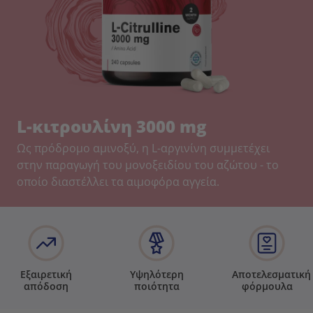
L-κιτρουλίνη 3000 mg
Ως πρόδρομο αμινοξύ, η L-αργινίνη συμμετέχει
στην παραγωγή του μονοξειδίου του αζώτου - το
οποίο διαστέλλει τα αιμοφόρα αγγεία.
Εξαιρετική
Υψηλότερη
Αποτελεσματική
απόδοση
ποιότητα
φόρμουλα