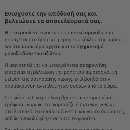
Ενισχύστε την απόδοσή σας και
βελτιώστε τα αποτελέσματά σας.
Η L-κιτρουλίνη
είναι ένα σημαντικό
αμινοξύ
που
παράγεται στο ήπαρ ως μέρος του κύκλου της ουρίας
και
στα αιμοφόρα αγγεία για το σχηματισμό
μονοξειδίου του αζώτου
.
Η ικανότητά της να μετατρέπεται
σε αργινίνη
επιτρέπει τη βελτίωση της ροής του αίματος και τη
μείωση της αρτηριακής πίεσης, ενώ βοηθά στην
απομάκρυνση ανεπιθύμητων ουσιών από το σώμα.
Στη φύση, η L-κιτρουλίνη βρίσκεται σε ορισμένα
τρόφιμα - κυρίως στο καρπούζι, ή
Citrullus vulgaris
στα λατινικά, το οποίο ευθύνεται και για το όνομά της,
καθώς ανακαλύφθηκε σε αυτό το φρούτο.
Τα κολοκύθια, τα αγγούρια και τα αγγουράκια, τα