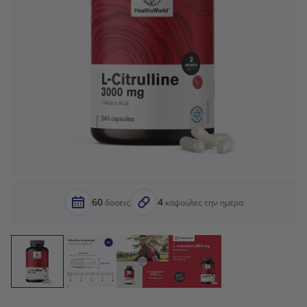
60
4
δόσεις
κάψουλες την ημέρα