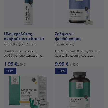
Ηλεκτρολύτες -
Σελήνιο +
αναβράζοντα δισκία
ψευδάργυρος
20 αναβράζοντα δισκία
120 κάψουλες
Η καλύτερη επιλογή για
Ένα δίδυμο που θα ενισχύσει την
ενυδάτωση του σώματος και
ανοσία, θα προστατεύσει τα
πρόσληψη επιπλέον
κύτταρα και πολλά άλλα.
1,99 €
9,99 €
ηλεκτρολυτών.
2,49 €
14,99 €
-14%
-13%