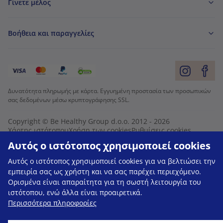
Γίνετε μέλος
Βοήθεια και παραγγελίες
Δυνατότητα πληρωμής με κάρτα. Εγγυημένη προστασία των προσωπικών
σας δεδομένων μέσω κρυπτογράφησης SSL.
Copyright © Be Healthy Group d.o.o. 2012 - 2026
Χάρτης ιστότοπου
Χρήση των cookies
Ρυθμίσεις cookies
Αυτός ο ιστότοπος χρησιμοποιεί cookies
Αυτός ο ιστότοπος χρησιμοποιεί cookies για να βελτιώσει την
εμπειρία σας ως χρήστη και να σας παρέχει περιεχόμενο.
Ορισμένα είναι απαραίτητα για τη σωστή λειτουργία του
ιστότοπου, ενώ άλλα είναι προαιρετικά.
Περισσότερα πληροφορίες