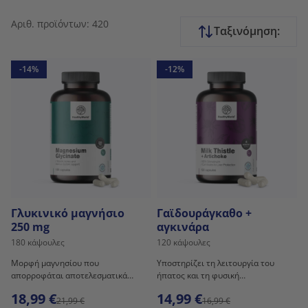
Αριθ. προϊόντων: 420
Ταξινόμηση:
-14%
-12%
Γλυκινικό μαγνήσιο
Γαϊδουράγκαθο +
250 mg
αγκινάρα
180 κάψουλες
120 κάψουλες
Μορφή μαγνησίου που
Υποστηρίζει τη λειτουργία του
απορροφάται αποτελεσματικά
ήπατος και τη φυσική
και είναι ήπια προς το στομάχι.
αποτοξίνωση του σώματος.
18,99 €
14,99 €
21,99 €
16,99 €