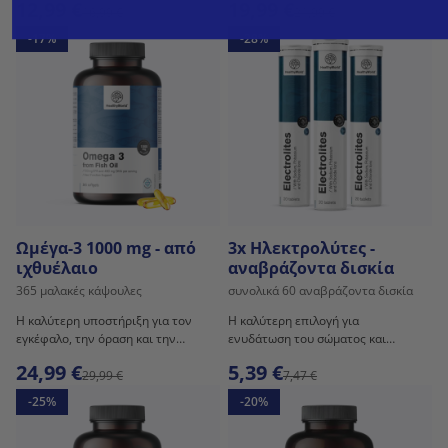
12,99 €
19,99 €
16,99 €
21,99 €
-17%
-28%
Ωμέγα-3 1000 mg - από
3x Ηλεκτρολύτες -
ιχθυέλαιο
αναβράζοντα δισκία
365 μαλακές κάψουλες
συνολικά 60 αναβράζοντα δισκία
Η καλύτερη υποστήριξη για τον
Η καλύτερη επιλογή για
εγκέφαλο, την όραση και την
ενυδάτωση του σώματος και
καρδιά.
πρόσληψη επιπλέον
24,99 €
5,39 €
ηλεκτρολυτών.
29,99 €
7,47 €
-25%
-20%