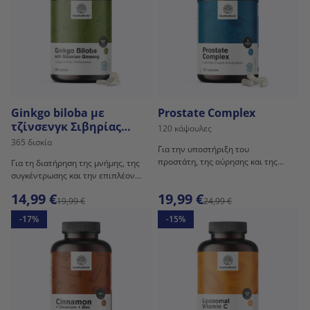
Ginkgo biloba με
Prostate Complex
τζίνσενγκ Σιβηρίας
120 κάψουλες
6600 mg
365 δισκία
Για την υποστήριξη του
προστάτη, της ούρησης και της
Για τη διατήρηση της μνήμης, της
σεξουαλικής λειτουργίας.
συγκέντρωσης και την επιπλέον
υποστήριξη του εγκεφάλου.
14,99 €
19,99 €
19,99 €
24,99 €
-17%
-15%