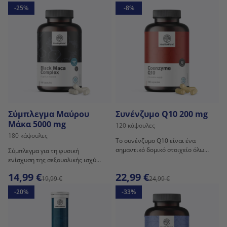
-25%
-8%
Σύμπλεγμα Μαύρου
Συνένζυμο Q10 200 mg
Μάκα 5000 mg
120 κάψουλες
180 κάψουλες
Το συνένζυμο Q10 είναι ένα
σημαντικό δομικό στοιχείο όλων
Σύμπλεγμα για τη φυσική
των κυττάρων του σώματός μας.
ενίσχυση της σεξουαλικής ισχύος
και την υποστήριξη της
14,99 €
22,99 €
σεξουαλικότητας.
19,99 €
24,99 €
-20%
-33%