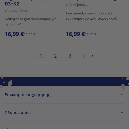
D3+K2
240 κάψουλες
240 ταμπλέτες
Ένα αμινοξύ που ενθουσιάζει
τον κόσμο του αθλητισμού - αλλά
Ανίκητος vegan συνδυασμός για
κάνει καλό σε όλους.
υγιή οστά!
16,99 €
16,99 €
22,99 €
22,99 €
1
2
3
Επωνυμία επιχείρησης
Πληροφορίες