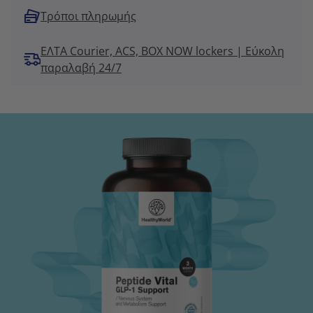
Τρόποι πληρωμής
ΕΛΤΑ Courier, ACS, BOX NOW lockers | Εύκολη
παραλαβή 24/7