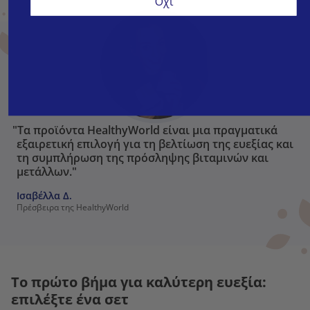
Όχι
"Τα προϊόντα HealthyWorld είναι μια πραγματικά
εξαιρετική επιλογή για τη βελτίωση της ευεξίας και
τη συμπλήρωση της πρόσληψης βιταμινών και
μετάλλων."
Ισαβέλλα Δ.
Πρέσβειρα της HealthyWorld
Το πρώτο βήμα για καλύτερη ευεξία:
επιλέξτε ένα σετ