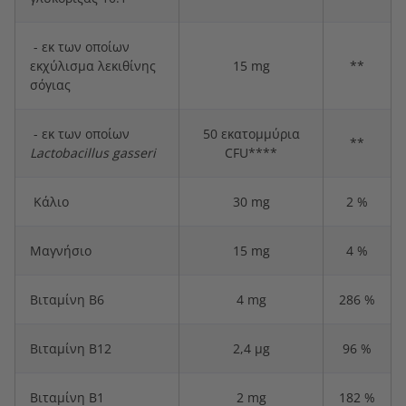
- εκ των οποίων
εκχύλισμα λεκιθίνης
15 mg
**
σόγιας
- εκ των οποίων
50 εκατομμύρια
**
Lactobacillus gasseri
CFU****
Κάλιο
30 mg
2 %
Μαγνήσιο
15 mg
4 %
Βιταμίνη B6
4 mg
286 %
Βιταμίνη B12
2,4 µg
96 %
Βιταμίνη B1
2 mg
182 %