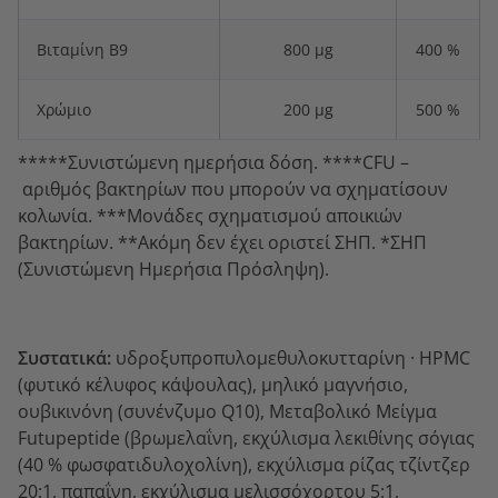
Βιταμίνη B9
800 µg
400 %
Χρώμιο
200 µg
500 %
*****Συνιστώμενη ημερήσια δόση. ****CFU –
αριθμός βακτηρίων που μπορούν να σχηματίσουν
κολωνία. ***Μονάδες σχηματισμού αποικιών
βακτηρίων. **Ακόμη δεν έχει οριστεί ΣΗΠ. *ΣΗΠ
(Συνιστώμενη Ημερήσια Πρόσληψη).
Συστατικά:
υδροξυπροπυλομεθυλοκυτταρίνη · HPMC
(φυτικό κέλυφος κάψουλας), μηλικό μαγνήσιο,
ουβικινόνη (συνένζυμο Q10), Μεταβολικό Μείγμα
Futupeptide (βρωμελαΐνη, εκχύλισμα λεκιθίνης σόγιας
(40 % φωσφατιδυλοχολίνη), εκχύλισμα ρίζας τζίντζερ
20:1, παπαΐνη, εκχύλισμα μελισσόχορτου 5:1,