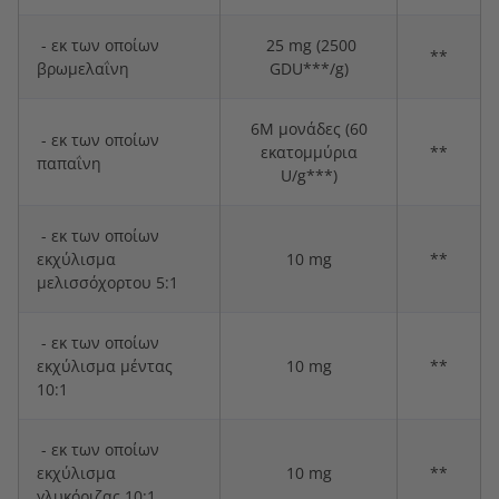
- εκ των οποίων
25 mg (2500
**
βρωμελαΐνη
GDU***/g)
6M μονάδες (60
- εκ των οποίων
εκατομμύρια
**
παπαΐνη
U/g***)
- εκ των οποίων
εκχύλισμα
10 mg
**
μελισσόχορτου 5:1
- εκ των οποίων
εκχύλισμα μέντας
10 mg
**
10:1
- εκ των οποίων
εκχύλισμα
10 mg
**
γλυκόριζας 10:1