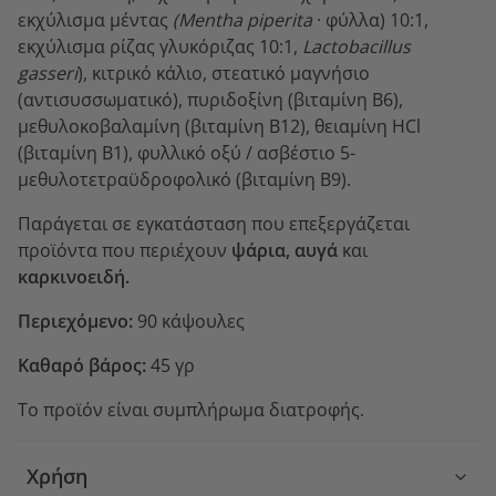
εκχύλισμα μέντας
(Mentha piperita
·
φύλλα) 10:1,
εκχύλισμα ρίζας γλυκόριζας 10:1,
Lactobacillus
gasseri
), κιτρικό κάλιο, στεατικό μαγνήσιο
(αντισυσσωματικό), πυριδοξίνη (βιταμίνη B6),
μεθυλοκοβαλαμίνη (βιταμίνη B12), θειαμίνη HCl
(βιταμίνη B1), φυλλικό οξύ / ασβέστιο 5-
μεθυλοτετραϋδροφολικό (βιταμίνη B9).
Παράγεται σε εγκατάσταση που επεξεργάζεται
προϊόντα που περιέχουν
ψάρια, αυγά
και
καρκινοειδή.
Περιεχόμενο:
90 κάψουλες
Καθαρό βάρος:
45 γρ
Το προϊόν είναι συμπλήρωμα διατροφής.
Χρήση