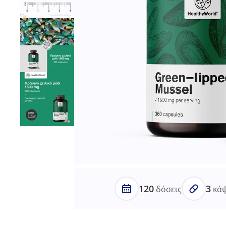
120
3
δόσεις
κάψ