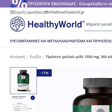
ΠΡΟΣΦΟΡΑ ΕΒΔΟΜΑΔΑΣ - Επωφεληθείτε από
Συχνές ερωτήσεις
info@healthyworld.gr
Ψάχνετε για κά
ΕΥΕΞΊΑ
ΒΙΤΑΜΊΝΕΣ ΚΑΙ ΜΈΤΑΛΛΑ
ΑΔΥΝΆΤΙΣΜΑ ΚΑΙ ΠΈΨΗ
ΖΕΛΕ
Κεντρική
Ευεξία
Πράσινο χειλικό μύδι 1500 mg, 360 κ
-17%