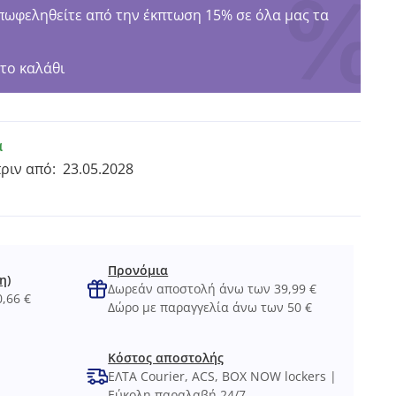
φεληθείτε από την έκπτωση 15% σε όλα μας τα
το καλάθι
α
πριν από:
23.05.2028
Προνόμια
η)
Δωρεάν αποστολή άνω των 39,99 €
,66 €
Δώρο με παραγγελία άνω των 50 €
Κόστος αποστολής
ΕΛΤΑ Courier, ACS, BOX NOW lockers |
Εύκολη παραλαβή 24/7