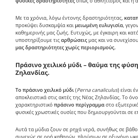
φυσικές δραστηριότητες
όπως ο αθλητισμός και η 
Με τα χρόνια, λόγω έντονης δραστηριότητας,
κατα
προκύψει δυσκαμψία και
μειωμένη ευλυγισία
, γεγο
καθημερινής μας ζωής. Ευτυχώς, με έγκαιρη και κα
υποστηρίξουμε τις
αρθρώσεις
μας και να συνεχίσο
μας δραστηριότητες χωρίς περιορισμούς.
Πράσινο χειλικό μύδι – θαύμα της φύση
Ζηλανδίας.
Το πράσινο χειλικό μύδι
(
Perna canaliculus
) είναι 
αποκλειστικά στις ακτές της Νέας Ζηλανδίας. Το όν
χαρακτηριστικό
πράσινο περίγραμμα
στο εξωτερικό
φυσικές χρωστικές ουσίες που δημιουργούνται σε ε
Αυτά τα μύδια ζουν σε ρηχά νερά, συνήθως σε βάθος
συνεχώς σε ροή καθαρών, πλούσιων σε οξυγόνο ωκε