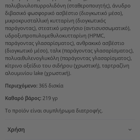
πολυβινυλοπυρρολιδόνη (σταθεροποιητής), άνυδρο
διβασικό φωσφορικό ασβέστιο (διογκωτικό μέσο),
μικροκρυσταλλική κυτταρίνη (διογκωτικός
παράγοντας), στεατικό μαγνήσιο (αντισυσσωματικό),
υδροξυπροπυλομεθυλοκυτταρίνη (HPMC,
παράγοντας γλασαρίσματος), ανθρακικό ασβέστιο
(διογκωτικό μέσο), ταλκ (παράγοντας γλασαρίσματος),
πολυαιθυλενογλυκόλη (παράγοντας γλασαρίσματος),
κίτρινο οξείδιο του σιδήρου (χρωστική), ταρτραζίνη
αλουμινίου lake (χρωστική).
Περιεχόμενο:
365 δισκία
Καθαρό βάρος:
219 γρ
Το προϊόν είναι συμπλήρωμα διατροφής.
Χρήση