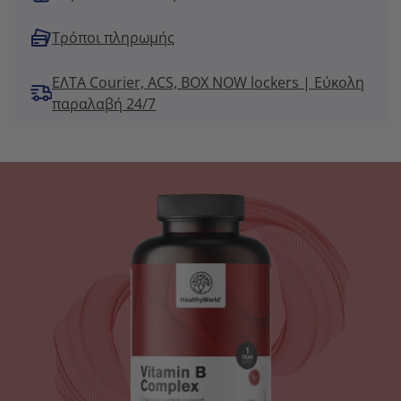
Τρόποι πληρωμής
ΕΛΤΑ Courier, ACS, BOX NOW lockers | Εύκολη
παραλαβή 24/7