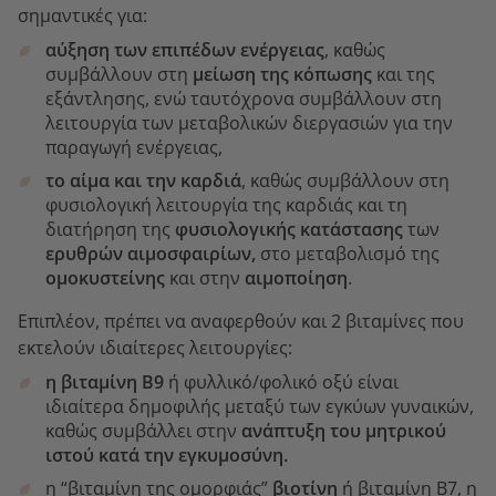
σημαντικές για:
αύξηση των επιπέδων ενέργειας
, καθώς
συμβάλλουν στη
μείωση της κόπωσης
και της
εξάντλησης, ενώ ταυτόχρονα συμβάλλουν στη
λειτουργία των μεταβολικών διεργασιών για την
παραγωγή ενέργειας,
το αίμα και την καρδιά
, καθώς συμβάλλουν στη
φυσιολογική λειτουργία της καρδιάς και τη
διατήρηση της
φυσιολογικής κατάστασης
των
ερυθρών αιμοσφαιρίων,
στο μεταβολισμό της
ομοκυστείνης
και στην
αιμοποίηση
.
Επιπλέον, πρέπει να αναφερθούν και 2 βιταμίνες που
εκτελούν ιδιαίτερες λειτουργίες:
η βιταμίνη Β9
ή φυλλικό/φολικό οξύ είναι
ιδιαίτερα δημοφιλής μεταξύ των εγκύων γυναικών,
καθώς συμβάλλει στην
ανάπτυξη του μητρικού
ιστού κατά την εγκυμοσύνη.
η “βιταμίνη της ομορφιάς”
βιοτίνη
ή βιταμίνη Β7, η