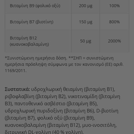
Βιταμίνη Β9 (φολικό οξύ)
200 µg
100%
Βιταμίνη Β7 (βιοτίνη)
150 µg
800%
Βιταμίνη Β12
50 µg
2000%
(κυανοκοβαλαμίνη)
*Συνιστώμενη ημερήσια δόση. **ΣΗΠ = συνιστώμενη
ημερήσια πρόσληψη σύμφωνα με τον κανονισμό (ΕΕ) αριθ.
1169/2011.
Συστατικά:
υδροχλωρική θειαμίνη (βιταμίνη B1),
ριβοφλαβίνη (βιταμίνη B2), νικοτιναμίδη (βιταμίνη
B3), παντοθενικό ασβέστιο (βιταμίνη B5),
υδροχλωρική πυριδοξίνη (βιταμίνη B6), D-βιοτίνη
(βιταμίνη B7), φολικό οξύ (βιταμίνη B9),
κυανοκοβαλαμίνη (βιταμίνη B12), μυο-ινοσιτόλη,
διτρυγική DL-χολίνη (40 % χολίνη),