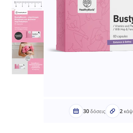
30
2
δόσεις
κάψ