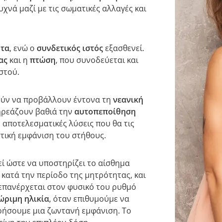
υχνά μαζί με τις σωματικές αλλαγές και
ητα
, ενώ ο
συνδετικός ιστός
εξασθενεί.
ας
και η
πτώση
, που συνοδεύεται και
στού.
ούν να προβάλλουν έντονα τη
νεανική
πηρεάζουν βαθιά την
αυτοπεποίθηση
 αποτελεσματικές λύσεις που θα τις
τική εμφάνιση του στήθους.
εί ώστε να υποστηρίζει το αίσθημα
 κατά την περίοδο της μητρότητας, και
 επανέρχεται στον φυσικό του ρυθμό
ώριμη ηλικία
, όταν επιθυμούμε να
ρήσουμε μια ζωντανή εμφάνιση. Το