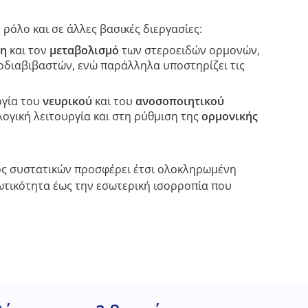
όλο και σε άλλες βασικές διεργασίες:
ση
και τον
μεταβολισμό
των στεροειδών ορμονών,
ροδιαβιβαστών, ενώ παράλληλα υποστηρίζει τις
ργία του
νευρικού
και του
ανοσοποιητικού
ογική λειτουργία και στη ρύθμιση της
ορμονικής
ς συστατικών προσφέρει έτσι ολοκληρωμένη
ζωτικότητα έως την εσωτερική ισορροπία που