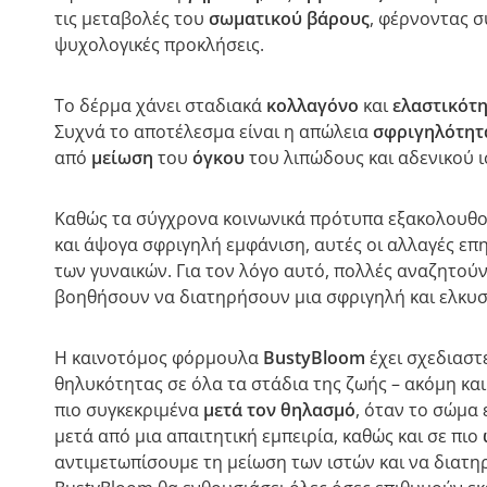
τις μεταβολές του
σωματικού βάρους
, φέρνοντας σ
ψυχολογικές προκλήσεις.
Το δέρμα χάνει σταδιακά
κολλαγόνο
και
ελαστικότ
Συχνά το αποτέλεσμα είναι η απώλεια
σφριγηλότητ
από
μείωση
του
όγκου
του λιπώδους και αδενικού ι
Καθώς τα σύγχρονα κοινωνικά πρότυπα εξακολουθ
και άψογα σφριγηλή εμφάνιση, αυτές οι αλλαγές ε
των γυναικών. Για τον λόγο αυτό, πολλές αναζητούν
βοηθήσουν να διατηρήσουν μια σφριγηλή και ελκυσ
Η καινοτόμος φόρμουλα
BustyBloom
έχει σχεδιαστ
θηλυκότητας σε όλα τα στάδια της ζωής – ακόμη και
πιο συγκεκριμένα
μετά τον θηλασμό
, όταν το σώμα
μετά από μια απαιτητική εμπειρία, καθώς και σε πιο
αντιμετωπίσουμε τη μείωση των ιστών και να διατη