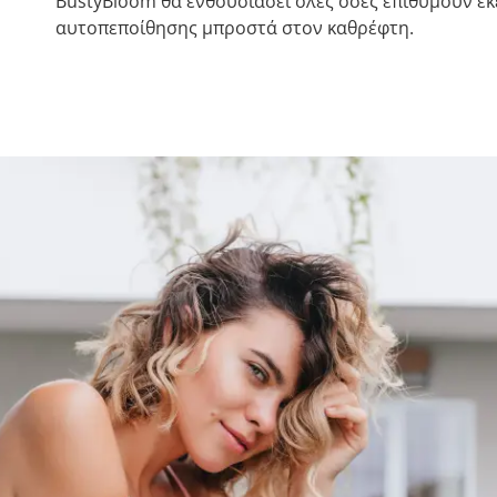
BustyBloom θα ενθουσιάσει όλες όσες επιθυμούν εκ
αυτοπεποίθησης μπροστά στον καθρέφτη.