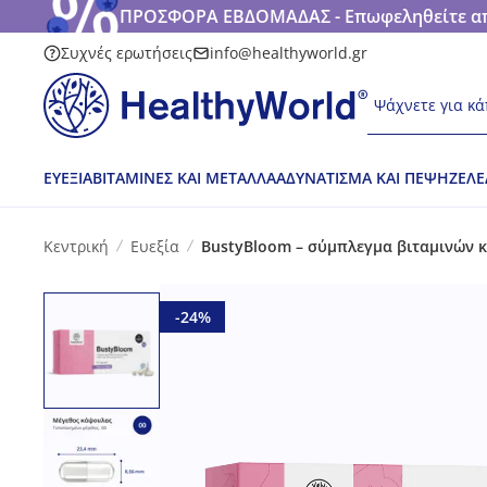
ΠΡΟΣΦΟΡΑ ΕΒΔΟΜΑΔΑΣ - Επωφεληθείτε από
Συχνές ερωτήσεις
info@healthyworld.gr
Ψάχνετε για κά
ΕΥΕΞΊΑ
ΒΙΤΑΜΊΝΕΣ ΚΑΙ ΜΈΤΑΛΛΑ
ΑΔΥΝΆΤΙΣΜΑ ΚΑΙ ΠΈΨΗ
ΖΕΛΕ
Κεντρική
Ευεξία
BustyBloom – σύμπλεγμα βιταμινών κ
-24%