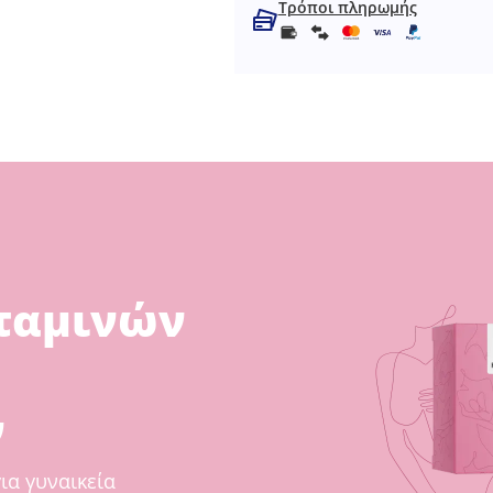
Τρόποι πληρωμής
ταμινών
ν
ια γυναικεία