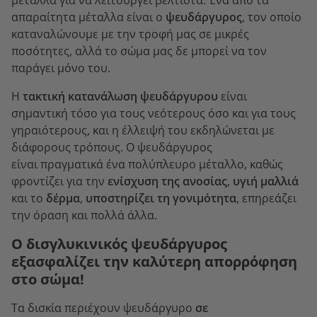
μέταλλα για να λειτουργεί βέλτιστα. Ένα από τα
απαραίτητα μέταλλα είναι ο
ψευδάργυρος
, τον οποίο
καταναλώνουμε με την τροφή μας σε μικρές
ποσότητες, αλλά το σώμα μας δε μπορεί να τον
παράγει μόνο του.
Η
τακτική κατανάλωση ψευδάργυρου
είναι
σημαντική τόσο για τους νεότερους όσο και για τους
γηραιότερους, και η έλλειψή του εκδηλώνεται με
διάφορους τρόπους. Ο ψευδάργυρος
είναι πραγματικά ένα πολύπλευρο μέταλλο
, καθώς
φροντίζει για την
ενίσχυση της ανοσίας
,
υγιή μαλλιά
και το
δέρμα
,
υποστηρίζει τη γονιμότητα
, επηρεάζει
την όραση και πολλά άλλα.
Ο δισγλυκινικός ψευδάργυρος
εξασφαλίζει την καλύτερη απορρόφηση
στο σώμα!
Τα δισκία περιέχουν ψευδάργυρο
σε