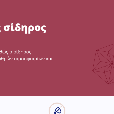
 σίδηρος
αθώς ο σίδηρος
υθρών αιμοσφαιρίων και