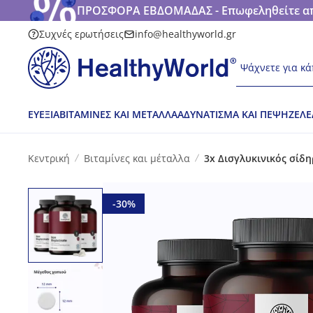
ΠΡΟΣΦΟΡΑ ΕΒΔΟΜΑΔΑΣ - Επωφεληθείτε από
Συχνές ερωτήσεις
info@healthyworld.gr
Ψάχνετε για κά
ΕΥΕΞΊΑ
ΒΙΤΑΜΊΝΕΣ ΚΑΙ ΜΈΤΑΛΛΑ
ΑΔΥΝΆΤΙΣΜΑ ΚΑΙ ΠΈΨΗ
ΖΕΛΕ
Κεντρική
Βιταμίνες και μέταλλα
3x Δισγλυκινικός σίδη
-30%