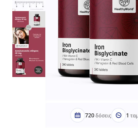
720
1
δόσεις
ταμ