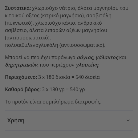
Συστατικά:
χλωριούχο νάτριο, άλατα μαγνησίου του
κιτρικού οξέος (κιτρικό μαγνήσιο), σορβιτόλη
(πυκνωτικό), χλωριούχο κάλιο, ανθρακικό
ασβέστιο, άλατα λιπαρών οξέων μαγνησίου
(αντισυσσωματικό),
πολυαιθυλενογλυκόλη (αντισυσσωματικό).
Μπορεί να περιέχει παράγωγα
σόγιας, γάλακτος
και
δημητριακών,
που περιέχουν
γλουτένη
.
Περιεχόμενο:
3 x 180 δισκία = 540 δισκία
Καθαρό βάρος:
3 x 180 γρ = 540 γρ
Το προϊόν είναι συμπλήρωμα διατροφής.
Χρήση