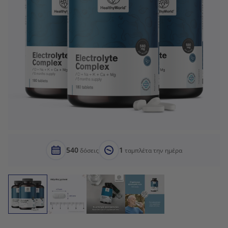
540
1
δόσεις
ταμπλέτα την ημέρα