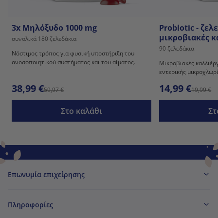
3x Μηλόξυδο 1000 mg
Probiotic - ζελ
μικροβιακές κ
συνολικά 180 ζελεδάκια
90 ζελεδάκια
Νόστιμος τρόπος για φυσική υποστήριξη του
ανοσοποιητικού συστήματος και του αίματος.
Μικροβιακές καλλιέργ
εντερικής μικροχλωρ
38,99 €
14,99 €
59,97 €
19,99 €
Στο καλάθι
Στ
Επωνυμία επιχείρησης
Πληροφορίες