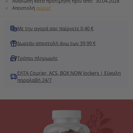
Ανάλωση κατά προτίμηση πριν από:
30.04.2028
Αποστολή
αύριο!
Με την αγορά σας παίρνετε 0,40 €
Δωρεάν αποστολή άνω των 39,99 €
Τρόποι πληρωμής
ΕΛΤΑ Courier, ACS, BOX NOW lockers | Εύκολη
παραλαβή 24/7