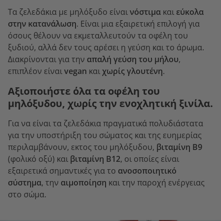
Τα ζελεδάκια με μηλόξυδο είναι
νόστιμα
και
εύκολα
στην κατανάλωση
. Είναι μια εξαιρετική επιλογή για
όσους θέλουν να εκμεταλλευτούν τα οφέλη του
ξυδιού, αλλά δεν τους αρέσει η γεύση και το άρωμα.
Διακρίνονται για την
απαλή γεύση του μήλου
,
επιπλέον είναι
vegan
και
χωρίς γλουτένη
.
Αξιοποιήστε όλα τα οφέλη του
μηλόξυδου, χωρίς την ενοχλητική ξινίλα.
Για να είναι τα ζελεδάκια πραγματικά πολυδιάστατα
για την υποστήριξη του σώματος και της ευημερίας
περιλαμβάνουν, εκτος του μηλόξυδου,
βιταμίνη Β9
(φολικό οξύ) και
βιταμίνη Β12
, οι οποίες είναι
εξαιρετικά σημαντικές για το
ανοσοποιητικό
σύστημα
, την
αιμοποίηση
και την παροχή ενέργειας
στο σώμα.