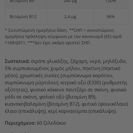
Βιταμίνη Β9
240 μg
120%
Βιταμίνη Β12
2,4 μg
96%
* Συνιστώμενη ημερήσια δόση. **ΣΗΠ = συνιστώμενη
ημερήσια πρόσληψη σύμφωνα με τον κανονισμό (ΕΕ) αριθ.
1169/2011. ***Δεν έχει ακόμη οριστεί ΣΗΠ.
Συστατικά:
σιρόπι γλυκόζης, ζάχαρη, νερό, μηλόξυδο,
5% συμπυκνωμένος χυμός μήλου, πηκτίνη (πηκτικό
μέσο), χρωστικές ουσίες (συμπύκνωμα καρότου,
συμπύκνωμα μύρτιλου), κιτρικό οξύ (E330) (ρυθμιστής
οξύτητας), φυσικό κόκκινο παντζάρι σε σκόνη, φυσικό
ρόδι σε σκόνη, φολικό οξύ (βιταμίνη Β9),
κυανοκοβαλαμίνη (βιταμίνη Β12), φυτικό (φοινικέλαιο)
έλαιο (επικάλυψη), κερί καρναούμπα (επικάλυψη).
Περιεχόμενο:
60 ζελεδάκια