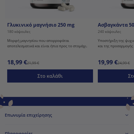
Γλυκινικό μαγνήσιο 250 mg
Ασβαγκάντα 5
180 κάψουλες
240 κάψουλες
Μορφή μαγνησίου που απορροφάται
Υποστήριξη της ψυχι
αποτελεσματικά και είναι ήπια προς το στομάχι.
και της προσαρμογής 
18,99 €
19,99 €
21,99 €
24,99 €
Στο καλάθι
Στ
Επωνυμία επιχείρησης
Πληροφορίες