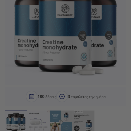
180
3
δόσεις
ταμπλέτες την ημέρα