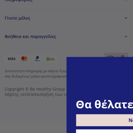
Γίνετε μέλος
Βοήθεια και παραγγελίες
Δυνατότητα πληρωμής με κάρτα. Εγγυημένη προστασία των προσωπικών
σας δεδομένων μέσω κρυπτογράφησης SSL.
Copyright © Be Healthy Group d.o.o. 2012 - 2026
Χάρτης ιστότοπου
Χρήση των cookies
Ρυθμίσεις cookies
Θα θέλατε
Ν