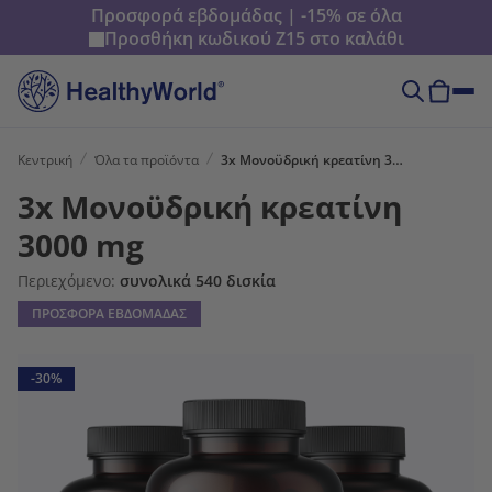
Προσφορά εβδομάδας | -15% σε όλα
Προσθήκη κωδικού
Z15
στο καλάθι
Κεντρική
Όλα τα προϊόντα
3x Mονοϋδρική κρεατίνη 3000 mg
3x Mονοϋδρική κρεατίνη
3000 mg
Περιεχόμενο:
συνολικά 540 δισκία
ΠΡΟΣΦΟΡΑ ΕΒΔΟΜΑΔΑΣ
-30%