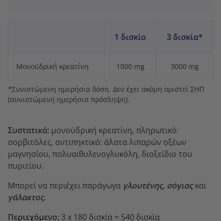
1 δισκίο
3 δισκία*
Μονοϋδρική κρεατίνη
1000 mg
3000 mg
*Συνιστώμενη ημερήσια δόση. Δεν έχει ακόμη οριστεί ΣΗΠ
(συνιστώμενη ημερήσια πρόσληψη).
Συστατικά:
μονοϋδρική κρεατίνη, πληρωτικό:
σορβιτόλες, αντιπηκτικό: άλατα λιπαρών οξέων
μαγνησίου, πολυαιθυλενογλυκόλη, διοξείδιο του
πυριτίου.
Μπορεί να περιέχει παράγωγα
γλουτένης, σόγιας
και
γάλακτος
.
Περιεχόμενο:
3 x 180 δισκία = 540 δισκία