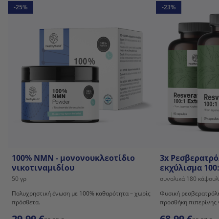
-25%
-23%
100% NMN - μονονουκλεοτίδιο
3x Ρεσβερατρό
νικοτιναμιδίου
εκχύλισμα 100
50 γρ
συνολικά 180 κάψουλ
Πολυχρηστική ένωση με 100% καθαρότητα – χωρίς
Φυσική ρεσβερατρόλη
πρόσθετα.
προσθήκη πιπερίνης 
29,99 €
68,99 €