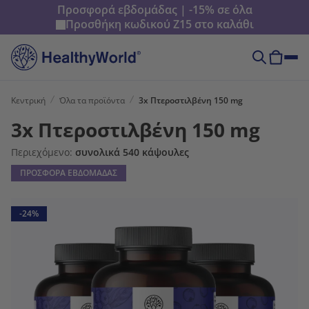
Προσφορά εβδομάδας | -15% σε όλα
Προσθήκη κωδικού
Z15
στο καλάθι
Κεντρική
Όλα τα προϊόντα
3x Πτεροστιλβένη 150 mg
3x Πτεροστιλβένη 150 mg
Περιεχόμενο:
συνολικά 540 κάψουλες
ΠΡΟΣΦΟΡΑ ΕΒΔΟΜΑΔΑΣ
-24%