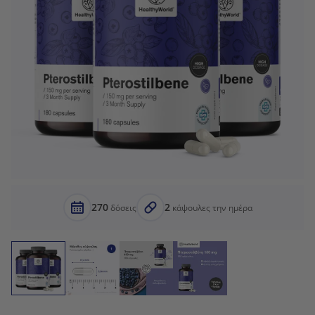
270
2
δόσεις
κάψουλες την ημέρα