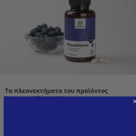
Τα πλεονεκτήματα του προϊόντος
Πτεροστιλβένη 150 mg:
Υψηλή περιεκτικότητα
Η καθημερινή δόση περιέχει 150 mg
πτεροστιλβένης - όσο υψηλότερη είναι η
συγκέντρωση, τόσο καλύτερο είναι το
αποτέλεσμα