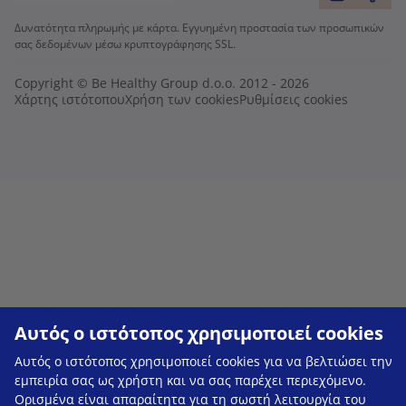
Δυνατότητα πληρωμής με κάρτα. Εγγυημένη προστασία των προσωπικών
σας δεδομένων μέσω κρυπτογράφησης SSL.
Copyright © Be Healthy Group d.o.o. 2012 - 2026
Χάρτης ιστότοπου
Χρήση των cookies
Ρυθμίσεις cookies
Αυτός ο ιστότοπος χρησιμοποιεί cookies
Αυτός ο ιστότοπος χρησιμοποιεί cookies για να βελτιώσει την
εμπειρία σας ως χρήστη και να σας παρέχει περιεχόμενο.
Ορισμένα είναι απαραίτητα για τη σωστή λειτουργία του