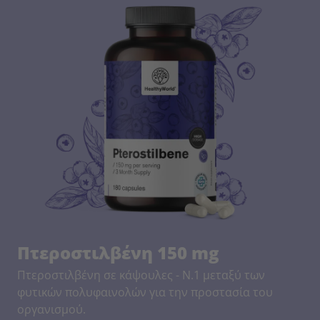
Πτεροστιλβένη 150 mg
Πτεροστιλβένη σε κάψουλες - Ν.1 μεταξύ των
φυτικών πολυφαινολών για την προστασία του
οργανισμού.